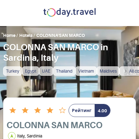
Home
/
Hotels
/
COLONNA SAN MARCO
COLONNA SAN MARCO in
Sardinia, Italy
Turkey
Egypt
UAE
Thailand
Vietnam
Maldives
All c
Рейтинг
4.00
COLONNA SAN MARCO
Italy, Sardinia