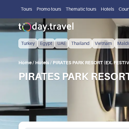
Tours
Promo tours
Thematic tours
Hotels
Coun
Turkey
Egypt
UAE
Thailand
Vietnam
Maldi
Home
/
Hotels
/
PIRATES PARK RESORT (EX. FESTI
PIRATES PARK RESORT 