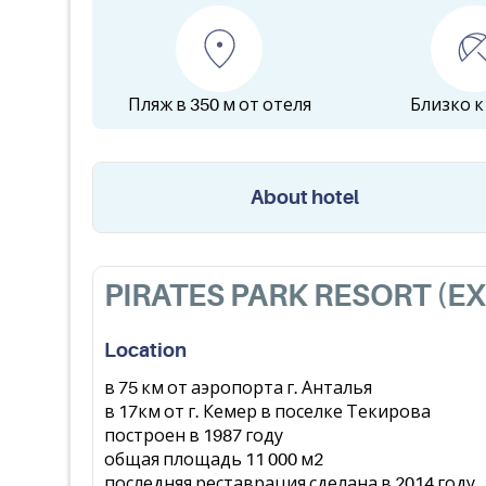
Пляж в 350 м от отеля
Близко к
About hotel
PIRATES PARK RESORT (EX
Location
в 75 км от аэропорта г. Анталья
в 17км от г. Кемер в поселке Текирова
построен в 1987 году
общая площадь 11 000 м2
последняя реставрация сделана в 2014 году