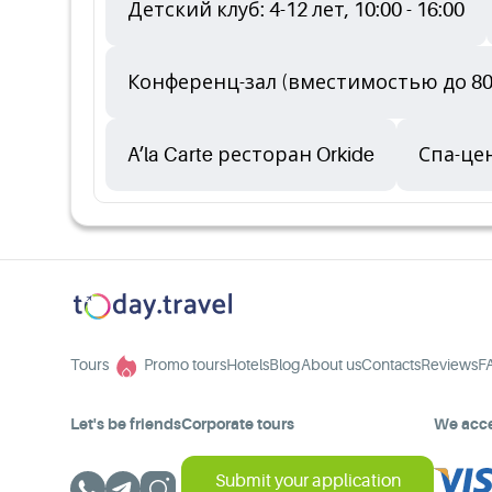
Детский клуб: 4-12 лет, 10:00 - 16:00
Конференц-зал (вместимостью до 80
A’la Carte ресторан Orkide
Спа-це
Tours
Promo tours
Hotels
Blog
About us
Contacts
Reviews
F
Let's be friends
Corporate tours
We acc
Submit your application