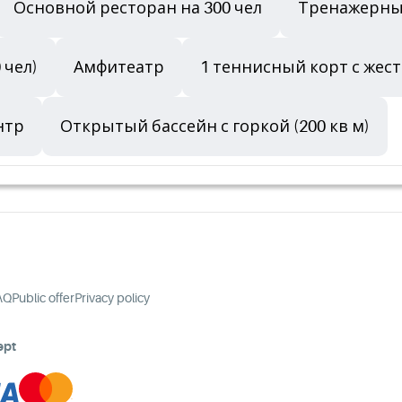
Основной ресторан на 300 чел
Тренажерны
 чел)
Амфитеатр
1 теннисный корт с же
нтр
Открытый бассейн с горкой (200 кв м)
AQ
Public offer
Privacy policy
ept