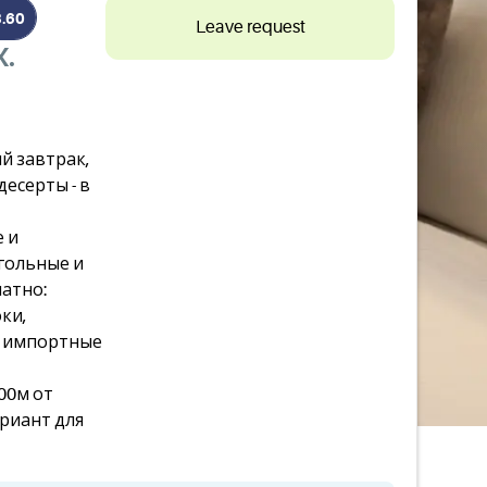
3.60
Leave request
X.
й завтрак,
десерты - в
 и
гольные и
латно:
ки,
, импортные
00м от
риант для