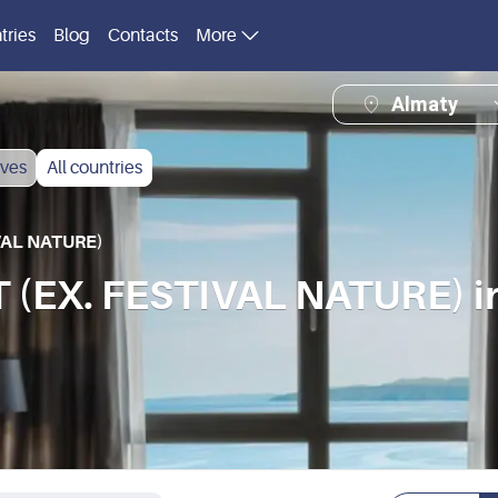
tries
Blog
Contacts
More
Almaty
ves
All countries
VAL NATURE)
(EX. FESTIVAL NATURE) in