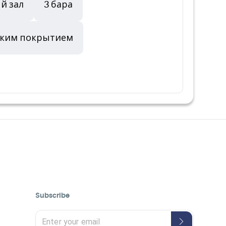
й зал
3 бара
стким покрытием
Subscribe