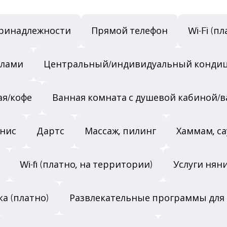
ринадлежности
Прямой телефон
Wi-Fi (п
алами
Центральный/индивидуальный конди
ая/кофе
Ванная комната с душевой кабиной/
нис
Дартс
Массаж, пилинг
Хаммам, са
Wi-fi (платно, на территории)
Услуги няни
ка (платно)
Развлекательные программы для