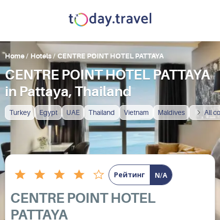
Home
/
Hotels
/
CENTRE POINT HOTEL PATTAYA
CENTRE POINT HOTEL PATTAYA
in Pattaya, Thailand
Turkey
Egypt
UAE
Thailand
Vietnam
Maldives
All c
Рейтинг
N/A
CENTRE POINT HOTEL
PATTAYA