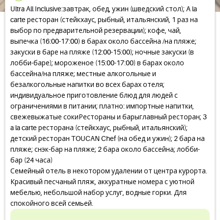
Ultra All Inclusive:завтрак, обед, ужин (шведский стол); A la
carte ресторан (стейкхаус, рыбный, итальянский, 1 раз на
выбор по предварительной резервации); кофе, чай,
выпечка (16:00-17:00) в барах около бассейна /на пляже;
закуски в баре на пляже (12:00-15:00); ночные закуски (в
лобби-баре); мороженое (15:00-17:00) в барах около
бассейна/на пляже; местные алкогольные и
безалкогольные напитки во всех барах отеля;
индивидуальное приготовление блюд для людей с
ограничениями в питании; платно: импортные напитки,
свежевыжатые сокиРестораны и барыглавный ресторан; 3
a la carte ресторана (стейкхаус, рыбный, итальянский);
детский ресторан TOUCAN Chef (на обед и ужин); 2 бара на
пляже; снэк-бар на пляже; 2 бара около бассейна; лобби-
бар (24 часа)
Семейный отель в некотором удалении от центра курорта.
Красивый песчаный пляж, аккуратные номера с уютной
мебелью, небольшой набор услуг, водные горки. Для
спокойного всей семьей.