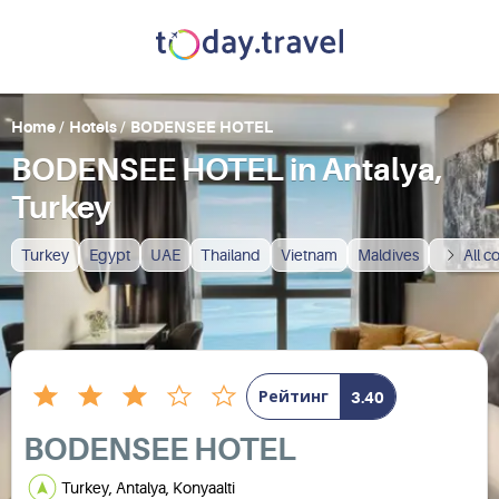
Home
/
Hotels
/
BODENSEE HOTEL
BODENSEE HOTEL in Antalya,
Turkey
Turkey
Egypt
UAE
Thailand
Vietnam
Maldives
All c
Рейтинг
3.40
BODENSEE HOTEL
Turkey, Antalya, Konyaalti