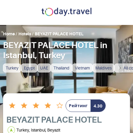
Home
/
Hotels
/
BEYAZIT PALACE HOTEL
BEYAZIT PALACE HOTEL in
Istanbul, Turkey
Turkey
Egypt
UAE
Thailand
Vietnam
Maldives
All c
Рейтинг
4.30
BEYAZIT PALACE HOTEL
Turkey, Istanbul, Beyazit