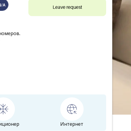
N/A
Leave request
номеров.
о
иционер
Интернет