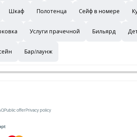
Шкаф
Полотенца
Сейф в номере
К
рковка
Услуги прачечной
Бильярд
Де
сейн
Бар/лаунж
AQ
Public offer
Privacy policy
ept