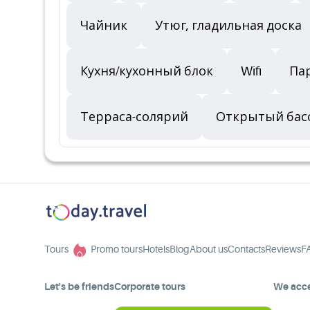
Чайник
Утюг, гладильная доска
Кухня/кухонный блок
Wifi
Па
Терраса-солярий
Открытый бас
Tours
Promo tours
Hotels
Blog
About us
Contacts
Reviews
F
Let's be friends
Corporate tours
We acc