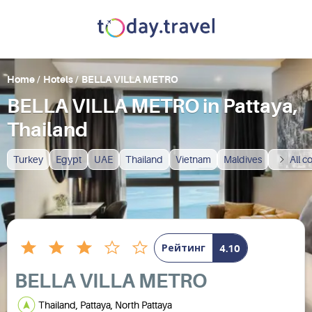
Home
/
Hotels
/
BELLA VILLA METRO
BELLA VILLA METRO in Pattaya,
Thailand
Turkey
Egypt
UAE
Thailand
Vietnam
Maldives
All c
Рейтинг
4.10
BELLA VILLA METRO
Thailand, Pattaya, North Pattaya