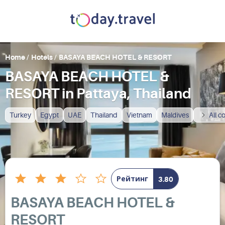
Home
/
Hotels
/
BASAYA BEACH HOTEL & RESORT
BASAYA BEACH HOTEL &
RESORT in Pattaya, Thailand
Turkey
Egypt
UAE
Thailand
Vietnam
Maldives
All c
Рейтинг
3.80
BASAYA BEACH HOTEL &
RESORT