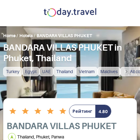
Home
/
Hotels
/
BANDARA VILLAS PHUKET
BANDARA VILLAS PHUKET in
Phuket, Thailand
Turkey
Egypt
UAE
Thailand
Vietnam
Maldives
All c
Рейтинг
4.80
BANDARA VILLAS PHUKET
Thailand, Phuket, Panwa