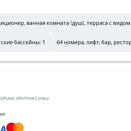
диционер, ванная комната (душ), терраса с видом
ские бассейны: 1
64 номера, лифт, бар, ресто
AQ
Public offer
Privacy policy
ept