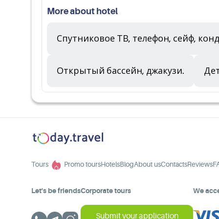
More about hotel
Спутниковое ТВ, телефон, сейф, кон
Открытый бассейн, джакузи.
Дет
Tours
Promo tours
Hotels
Blog
About us
Contacts
Reviews
F
Let's be friends
Corporate tours
We acc
Submit your application