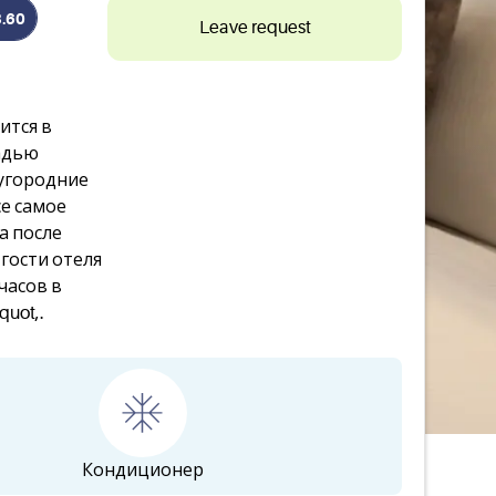
3.60
Leave request
ится в
адью
угородние
е самое
а после
гости отеля
часов в
uot,.
Кондиционер