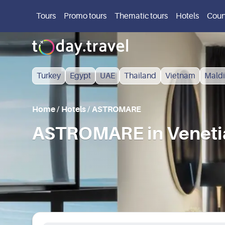
Tours
Promo tours
Thematic tours
Hotels
Coun
Turkey
Egypt
UAE
Thailand
Vietnam
Maldi
Home
/
Hotels
/
ASTROMARE
ASTROMARE in Venetian