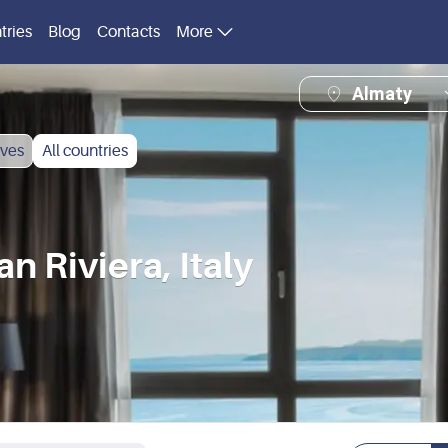
tries
Blog
Contacts
More
Almaty
ves
All countries
 Riviera, Italy