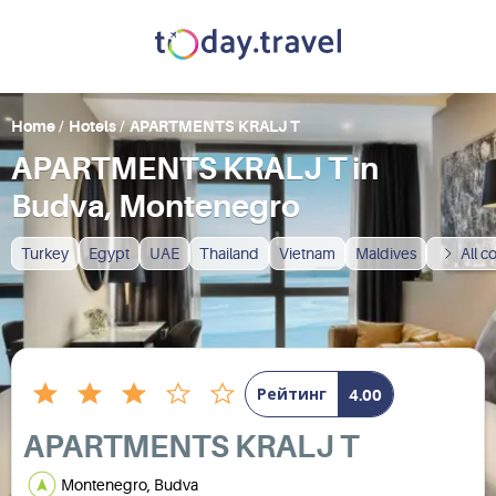
Home
/
Hotels
/
APARTMENTS KRALJ T
APARTMENTS KRALJ T in
Budva, Montenegro
Turkey
Egypt
UAE
Thailand
Vietnam
Maldives
All c
Рейтинг
4.00
APARTMENTS KRALJ T
Montenegro, Budva