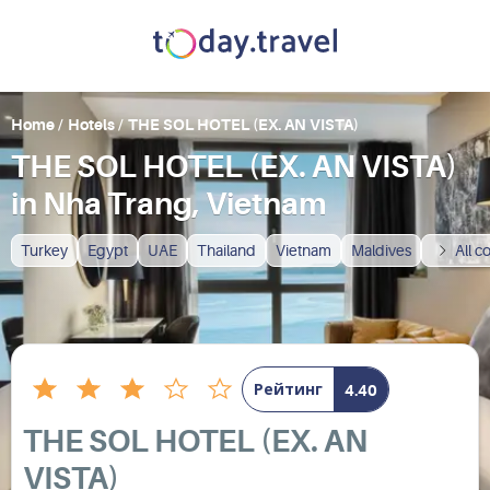
Home
/
Hotels
/
THE SOL HOTEL (EX. AN VISTA)
THE SOL HOTEL (EX. AN VISTA)
in Nha Trang, Vietnam
Turkey
Egypt
UAE
Thailand
Vietnam
Maldives
All c
Рейтинг
4.40
THE SOL HOTEL (EX. AN
VISTA)