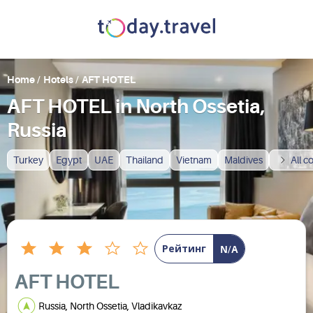
Home
/
Hotels
/
AFT HOTEL
AFT HOTEL in North Ossetia,
Russia
Turkey
Egypt
UAE
Thailand
Vietnam
Maldives
All c
Рейтинг
N/A
AFT HOTEL
Russia, North Ossetia, Vladikavkaz