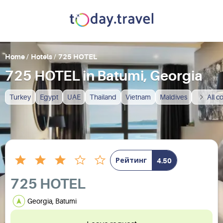
Home
/
Hotels
/
725 HOTEL
725 HOTEL in Batumi, Georgia
Turkey
Egypt
UAE
Thailand
Vietnam
Maldives
All c
Рейтинг
4.50
725 HOTEL
Georgia, Batumi